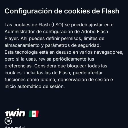
Configuración de cookies de Flash
Las cookies de Flash (LSO) se pueden ajustar en el
Administrador de configuración de Adobe Flash
Player. Ahí puedes definir permisos, límites de
almacenamiento y parámetros de seguridad.
Esta tecnología está en desuso en varios navegadores,
pero si la usas, revisa periódicamente tus
preferencias. Considera que bloquear todas las
cookies, incluidas las de Flash, puede afectar
funciones como idioma, conservación de sesión e
inicio automático de sesión.