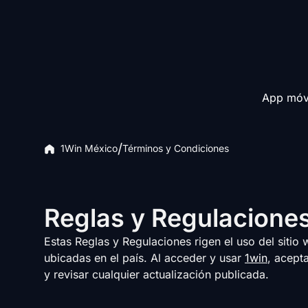
App móv
1Win México
Términos y Condiciones
Reglas y Regulaciones
Estas Reglas y Regulaciones rigen el uso del sitio
ubicadas en el país. Al acceder y usar
1win
, acept
y revisar cualquier actualización publicada.