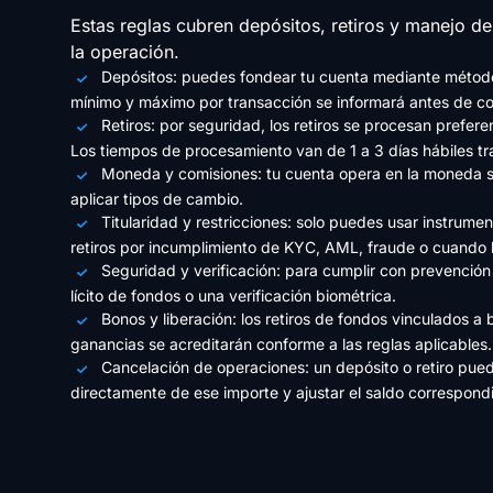
Estas reglas cubren depósitos, retiros y manejo d
la operación.
Depósitos: puedes fondear tu cuenta mediante métodos l
mínimo y máximo por transacción se informará antes de co
Retiros: por seguridad, los retiros se procesan prefe
Los tiempos de procesamiento van de 1 a 3 días hábiles tr
Moneda y comisiones: tu cuenta opera en la moneda se
aplicar tipos de cambio.
Titularidad y restricciones: solo puedes usar instrum
retiros por incumplimiento de KYC, AML, fraude o cuando la
Seguridad y verificación: para cumplir con prevención 
lícito de fondos o una verificación biométrica.
Bonos y liberación: los retiros de fondos vinculados a
ganancias se acreditarán conforme a las reglas aplicables.
Cancelación de operaciones: un depósito o retiro pued
directamente de ese importe y ajustar el saldo correspond