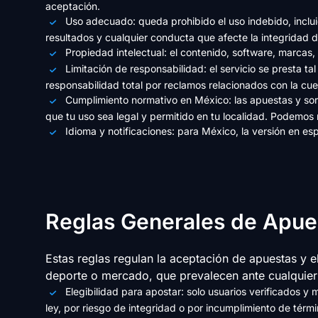
aceptación.
Uso adecuado: queda prohibido el uso indebido, inclu
resultados y cualquier conducta que afecte la integridad 
Propiedad intelectual: el contenido, software, marcas,
Limitación de responsabilidad: el servicio se presta ta
responsabilidad total por reclamos relacionados con la cuen
Cumplimiento normativo en México: las apuestas y sort
que tu uso sea legal y permitido en tu localidad. Podemos re
Idioma y notificaciones: para México, la versión en esp
Reglas Generales de Apue
Estas reglas regulan la aceptación de apuestas y 
deporte o mercado, que prevalecen ante cualquier 
Elegibilidad para apostar: solo usuarios verificados
ley, por riesgo de integridad o por incumplimiento de térmi