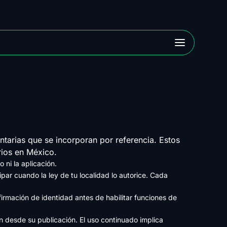
ntarias que se incorporan por referencia. Estos
rios en México.
 ni la aplicación.
ipar cuando la ley de tu localidad lo autorice. Cada
irmación de identidad antes de habilitar funciones de
n desde su publicación. El uso continuado implica