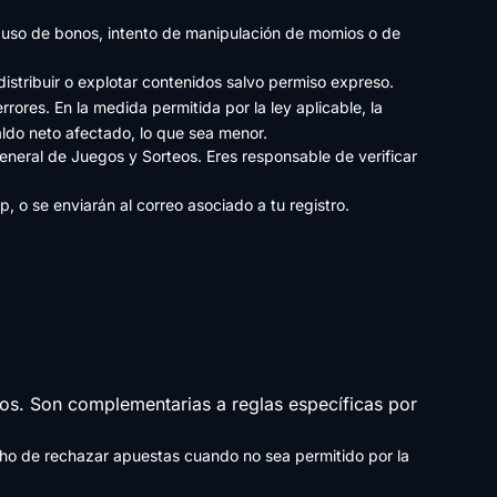
abuso de bonos, intento de manipulación de momios o de
istribuir o explotar contenidos salvo permiso expreso.
rrores. En la medida permitida por la ley aplicable, la
saldo neto afectado, lo que sea menor.
eneral de Juegos y Sorteos. Eres responsable de verificar
p, o se enviarán al correo asociado a tu registro.
vos. Son complementarias a reglas específicas por
cho de rechazar apuestas cuando no sea permitido por la