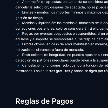
Aceptación de apuestas: una apuesta se considera ace
cancelar la selección; después de aceptada, no se puede mo
Límites y montos: los importes mínimos y máximos dep
gestión de riesgo.
Momios y liquidación: los momios al momento de la acep
correcciones posteriores, solo se considerarán si el organ
Reglas por eventos pospuestos o suspendidos: si un ev
anularse y el importe se reembolsará. Si se disputa parcia
Errores obvios: en caso de error manifiesto en momios,
cotizaciones claramente fuera de mercado.
Restricciones de integridad: no puedes apostar si tiene
detección de patrones irregulares puede llevar a la suspe
Cancelación y funciones: solo cuando la función de ret
mostradas. Las apuestas gratuitas y bonos se rigen por tér
Reglas de Pagos