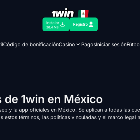
Instalar
Registro
26.4 MB
il
Código de bonificación
Casino
Pagos
Iniciar sesión
Fútbo
O
 de 1win en México
 web y la
app
oficiales en México. Se aplican a todas las cu
as estos términos, las políticas vinculadas y el marco legal