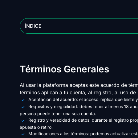
ÍNDICE
Términos Generales
Al usar la plataforma aceptas este acuerdo de tér
términos aplican a tu cuenta, al registro, al uso d
Aceptación del acuerdo: el acceso implica que leíste y 
Requisitos y elegibilidad: debes tener al menos 18 año
persona puede tener una sola cuenta.
Registro y veracidad de datos: durante el registro pro
apuesta o retiro.
Modificaciones a los términos: podemos actualizar est