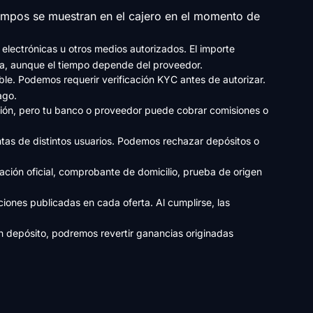
tiempos se muestran en el cajero en el momento de
electrónicas u otros medios autorizados. El importe
ta, aunque el tiempo depende del proveedor.
ble. Podemos requerir verificación KYC antes de autorizar.
ago.
ción, pero tu banco o proveedor puede cobrar comisiones o
entas de distintos usuarios. Podemos rechazar depósitos o
cación oficial, comprobante de domicilio, prueba de origen
ciones publicadas en cada oferta. Al cumplirse, las
un depósito, podremos revertir ganancias originadas