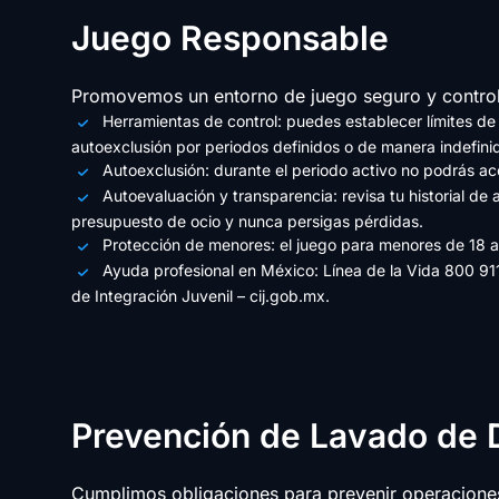
Juego Responsable
Promovemos un entorno de juego seguro y controla
Herramientas de control: puedes establecer límites de
autoexclusión por periodos definidos o de manera indefini
Autoexclusión: durante el periodo activo no podrás acc
Autoevaluación y transparencia: revisa tu historial de
presupuesto de ocio y nunca persigas pérdidas.
Protección de menores: el juego para menores de 18 a
Ayuda profesional en México: Línea de la Vida 800 
de Integración Juvenil – cij.gob.mx.
Prevención de Lavado de 
Cumplimos obligaciones para prevenir operaciones c